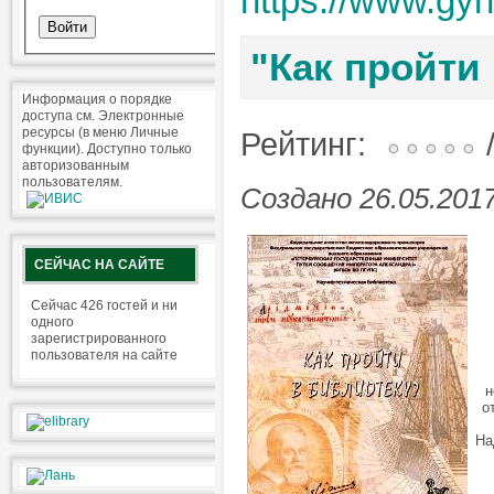
https://www.gyr
"Как пройти
Информация о порядке
доступа см. Электронные
ресурсы (в меню Личные
Рейтинг:
/
функции). Доступно только
авторизованным
пользователям.
Создано 26.05.2017
СЕЙЧАС НА САЙТЕ
Сейчас 426 гостей и ни
одного
зарегистрированного
пользователя на сайте
н
о
На