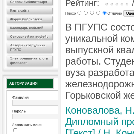
Рейтинг:
/
Спроси библиотекаря
Карта сайта
Плохо
Отлично
Форум библиотеки
В ПГУПС состо
Календарь событий
уникальной ко
Сенсорный интерфейс
Авторы - сотрудники
выпускной кв
ПГУПС
работы. Студе
Электронные каталоги
филиалов
вуза разработ
железнодорожн
АВТОРИЗАЦИЯ
Горьковской же
Фамилия
Коновалова, Н
Пароль
Дипломный про
Запомнить меня
[Текст] / Н. Ко