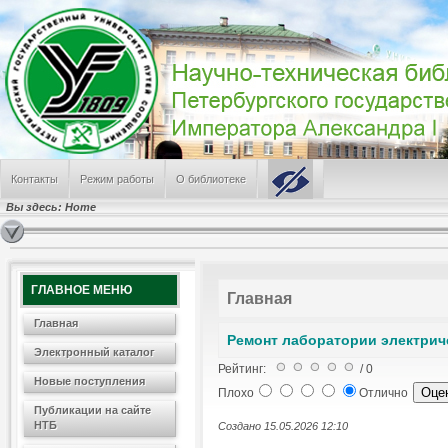
Пресса о ПГУПС (дайджест СМИ за июль 2026 г.)
День железнодорожника
ПГУПС заслужил грант в Федеральном конкурсе
Режим работы НТБ летом 2026 года
В поиске альма-матер
САМЫЕ ПОПУЛЯРНЫЕ
Лабораторные работы № 241, 224, 242
Контакты
Режим работы
О библиотеке
Режим работы отделов Научно-технической библиотеки
Электронные Ресурсы
Вы здесь:
Home
Информация о библиотеке
Лабораторная работа по физике № 100
ГЛАВНОЕ МЕНЮ
Главная
Главная
Ремонт лаборатории электри
Электронный каталог
Рейтинг:
/ 0
Новые поступления
Плохо
Отлично
Публикации на сайте
НТБ
Создано 15.05.2026 12:10