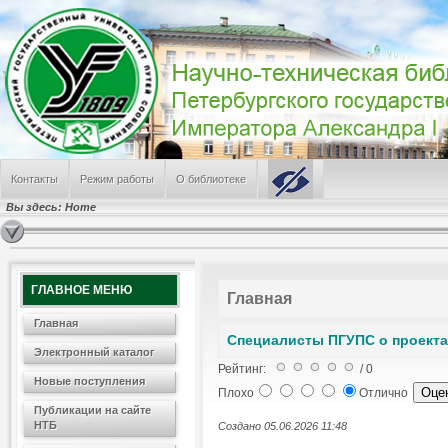
Пресса о ПГУПС (дайджест СМИ за июль 2026 г.)
День железнодорожника
ПГУПС заслужил грант в Федеральном конкурсе
Режим работы НТБ летом 2026 года
В поиске альма-матер
САМЫЕ ПОПУЛЯРНЫЕ
Лабораторные работы № 241, 224, 242
Контакты
Режим работы
О библиотеке
Режим работы отделов Научно-технической библиотеки
Электронные Ресурсы
Вы здесь:
Home
Информация о библиотеке
Лабораторная работа по физике № 100
ГЛАВНОЕ МЕНЮ
Главная
Главная
Специалисты ПГУПС о проекта
Электронный каталог
Рейтинг:
/ 0
Новые поступления
Плохо
Отлично
Публикации на сайте
НТБ
Создано 05.06.2026 11:48