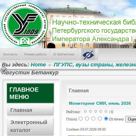
Пресса о ПГУПС (дайджест СМИ за июль 2026 г.)
День железнодорожника
ПГУПС заслужил грант в Федеральном конкурсе
Режим работы НТБ летом 2026 года
В поиске альма-матер
САМЫЕ ПОПУЛЯРНЫЕ
Лабораторные работы № 241, 224, 242
Контакты
Режим работы
О библиотеке
Режим работы отделов Научно-технической библиотеки
Электронные Ресурсы
Вы здесь:
Home
ПГУПС, вузы страны, железн
Информация о библиотеке
Августин Бетанкур
Лабораторная работа по физике № 100
ГЛАВНОЕ
Главная
МЕНЮ
Мониторинг СМИ, июнь 2026
Главная
Рейтинг:
/ 0
Плохо
Отлично
Электронный
каталог
Создано 03.07.2026 09:50