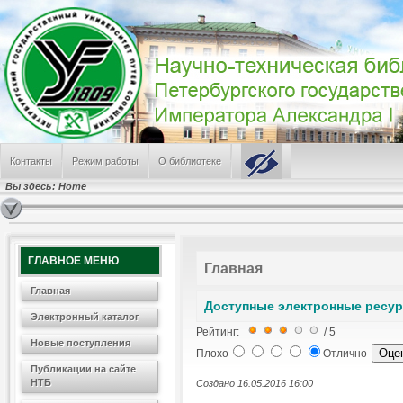
Пресса о ПГУПС (дайджест СМИ за июль 2026 г.)
День железнодорожника
ПГУПС заслужил грант в Федеральном конкурсе
Режим работы НТБ летом 2026 года
В поиске альма-матер
САМЫЕ ПОПУЛЯРНЫЕ
Лабораторные работы № 241, 224, 242
Контакты
Режим работы
О библиотеке
Режим работы отделов Научно-технической библиотеки
Электронные Ресурсы
Вы здесь:
Home
Информация о библиотеке
Лабораторная работа по физике № 100
ГЛАВНОЕ МЕНЮ
Главная
Главная
Доступные электронные ресу
Электронный каталог
Рейтинг:
/ 5
Новые поступления
Плохо
Отлично
Публикации на сайте
НТБ
Создано 16.05.2016 16:00