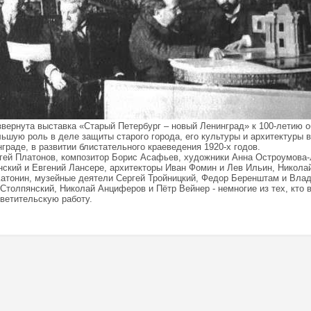
азвернута выставка «Старый Петербург – новый Ленинград» к 100-летию
ьшую роль в деле защиты старого города, его культуры и архитектуры в
раде, в развитии блистательного краеведения 1920-х годов.
гей Платонов, композитор Борис Асафьев, художники Анна Остроумова-
ский и Евгений Лансере, архитекторы Иван Фомин и Лев Ильин, Никола
Катонин, музейные деятели Сергей Тройницкий, Федор Беренштам и Вла
Столпянский, Николай Анциферов и Пётр Вейнер - немногие из тех, кто
ветительскую работу.