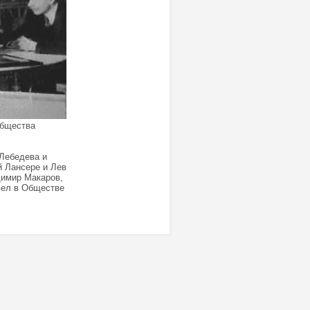
 общества
Лебедева и
й Лансере и Лев
димир Макаров,
 вел в Обществе