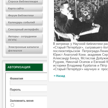
Спроси библиотекаря
Карта сайта
Форум библиотеки
Календарь событий
Сенсорный интерфейс
Авторы - сотрудники
ПГУПС
В витринах у Научной библиотеки р
Электронные каталоги
«Старый Петербург», сыгравшего бол
филиалов
послеоктябрьском Петрограде-Ленинг
Юрист Анатолий Кони, академик Сер
Александр Бенуа, Мстислав Добужин
Руднев, Николай Осипов и Евгений 
историки Владимир Курбатов и Пётр 
АВТОРИЗАЦИЯ
«Старый Петербург» научную и прос
< Назад
Фамилия
Пароль
Запомнить меня