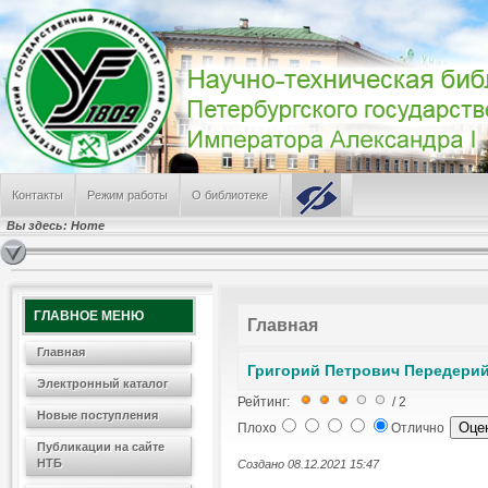
Пресса о ПГУПС (дайджест СМИ за июль 2026 г.)
День железнодорожника
ПГУПС заслужил грант в Федеральном конкурсе
Режим работы НТБ летом 2026 года
В поиске альма-матер
САМЫЕ ПОПУЛЯРНЫЕ
Лабораторные работы № 241, 224, 242
Контакты
Режим работы
О библиотеке
Режим работы отделов Научно-технической библиотеки
Электронные Ресурсы
Вы здесь:
Home
Информация о библиотеке
Лабораторная работа по физике № 100
ГЛАВНОЕ МЕНЮ
Главная
Главная
Григорий Петрович Передери
Электронный каталог
Рейтинг:
/ 2
Новые поступления
Плохо
Отлично
Публикации на сайте
НТБ
Создано 08.12.2021 15:47