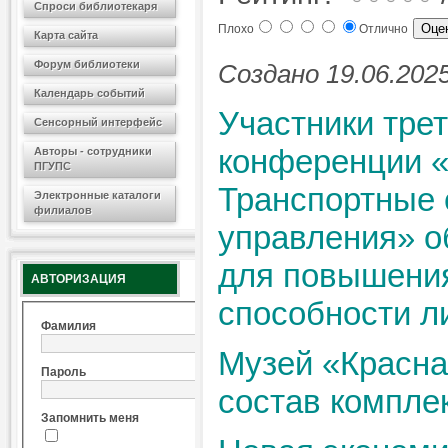
Спроси библиотекаря
Плохо
Отлично
Карта сайта
Форум библиотеки
Создано 19.06.2025
Календарь событий
Участники тре
Сенсорный интерфейс
конференции 
Авторы - сотрудники
ПГУПС
Транспортные
Электронные каталоги
филиалов
управления» о
для повышения
АВТОРИЗАЦИЯ
способности л
Фамилия
Музей «Красна
Пароль
состав компле
Запомнить меня