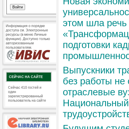
Новая экономи
универсальнос
этом шла речь
Информация о порядке
доступа см. Электронные
«Трансформац
ресурсы (в меню Личные
функции). Доступно только
подготовки кад
авторизованным
пользователям.
промышленнос
Выпускники тр
СЕЙЧАС НА САЙТЕ
без работы не 
Сейчас 410 гостей и
отраслевые ву
один
зарегистрированный
Национальный 
пользователь на сайте
трудоустройст
Будущим студе