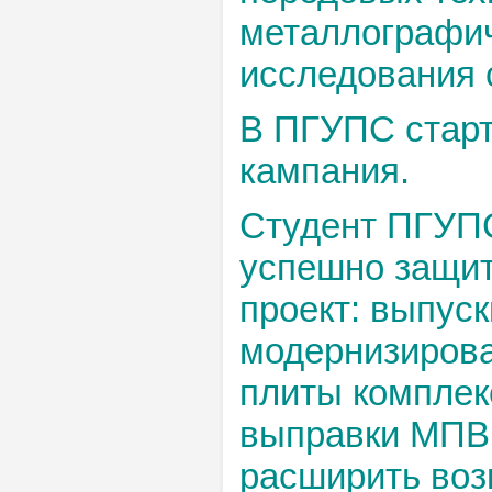
металлографич
исследования 
В ПГУПС стар
кампания.
Студент ПГУП
успешно защи
проект: выпус
модернизиров
плиты комплек
выправки МПВ.
расширить во