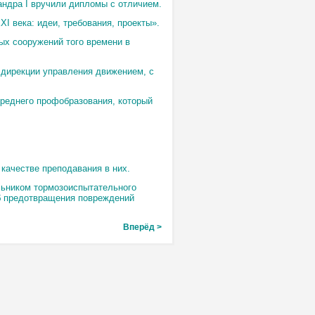
андра I вручили дипломы с отличием.
 века: идеи, требования, проекты».
ых сооружений того времени в
 дирекции управления движением, с
среднего профобразования, который
качестве преподавания в них.
льником тормозоиспытательного
б предотвращения повреждений
Вперёд >