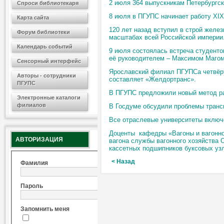
2 июля 364 выпускникам Петербургск
Спроси библиотекаря
8 июля в ПГУПС начинает работу XIX
Карта сайта
120 лет назад вступил в строй желе
Форум библиотеки
масштабах всей Российской империи. 
Календарь событий
9 июля состоялась встреча студенто
её руководителем – Максимом Маго
Сенсорный интерфейс
Ярославский филиал ПГУПСа четвёрты
Авторы - сотрудники
составляет «Желдортранс».
ПГУПС
В ПГУПС предложили новый метод ра
Электронные каталоги
филиалов
В Госдуме обсудили проблемы трансп
Все отраслевые университеты включе
Доценты кафедры «Вагоны и вагонно
АВТОРИЗАЦИЯ
вагона службы вагонного хозяйства
кассетных подшипников буксовых уз
< Назад
Фамилия
Пароль
Запомнить меня