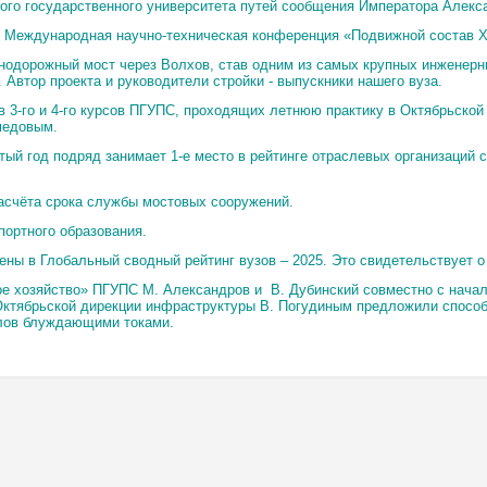
ого государственного университета путей сообщения Императора Алекс
 Международная научно-техническая конференция «Подвижной состав XXI
знодорожный мост через Волхов, став одним из самых крупных инженерн
Автор проекта и руководители стройки - выпускники нашего вуза.
в 3-го и 4-го курсов ПГУПС, проходящих летнюю практику в Октябрьской
медовым.
й год подряд занимает 1-е место в рейтинге отраслевых организаций 
счёта срока службы мостовых сооружений.
ортного образования.
ны в Глобальный сводный рейтинг вузов – 2025. Это свидетельствует о 
е хозяйство» ПГУПС М. Александров и В. Дубинский совместно с нача
 Октябрьской дирекции инфраструктуры В. Погудиным предложили спосо
лов блуждающими токами.