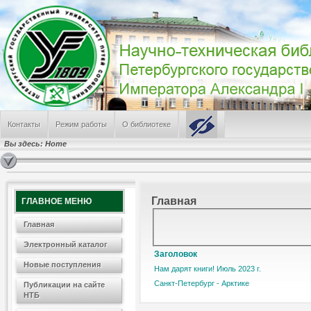
Пресса о ПГУПС (дайджест СМИ за июль 2026 г.)
День железнодорожника
ПГУПС заслужил грант в Федеральном конкурсе
Режим работы НТБ летом 2026 года
В поиске альма-матер
САМЫЕ ПОПУЛЯРНЫЕ
Лабораторные работы № 241, 224, 242
Контакты
Режим работы
О библиотеке
Режим работы отделов Научно-технической библиотеки
Электронные Ресурсы
Вы здесь:
Home
Информация о библиотеке
Лабораторная работа по физике № 100
Главная
ГЛАВНОЕ МЕНЮ
Главная
Электронный каталог
Заголовок
Новые поступления
Нам дарят книги! Июль 2023 г.
Санкт-Петербург - Арктике
Публикации на сайте
НТБ