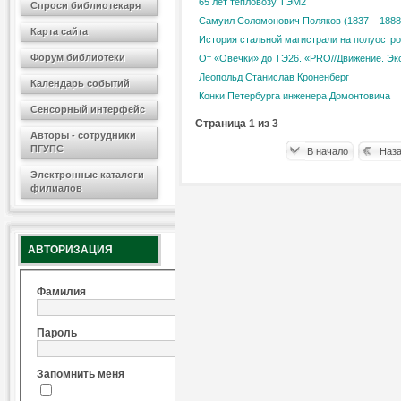
65 лет тепловозу ТЭМ2
Спроси библиотекаря
Самуил Соломонович Поляков (1837 – 1888
Карта сайта
История стальной магистрали на полуостр
Форум библиотеки
От «Овечки» до ТЭ26. «PRO//Движение. Эк
Леопольд Станислав Кроненберг
Календарь событий
Конки Петербурга инженера Домонтовича
Сенсорный интерфейс
Страница 1 из 3
Авторы - сотрудники
ПГУПС
В начало
Наз
Электронные каталоги
филиалов
АВТОРИЗАЦИЯ
Фамилия
Пароль
Запомнить меня