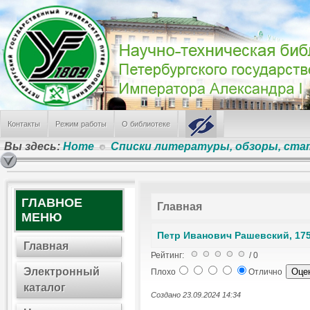
День железнодорожника
ПГУПС заслужил грант в Федеральном конкурсе
Режим работы НТБ летом 2026 года
В поиске альма-матер
Вручение красных дипломов выпускникам ПГУПС
САМЫЕ ПОПУЛЯРНЫЕ
Лабораторные работы № 241, 224, 242
Контакты
Режим работы
О библиотеке
Режим работы отделов Научно-технической библиотеки
Электронные Ресурсы
Вы здесь:
Home
Списки литературы, обзоры, ст
Информация о библиотеке
Лабораторная работа по физике № 100
ГЛАВНОЕ
Главная
МЕНЮ
Петр Иванович Рашевский, 175
Главная
Рейтинг:
/ 0
Электронный
Плохо
Отлично
каталог
Создано 23.09.2024 14:34