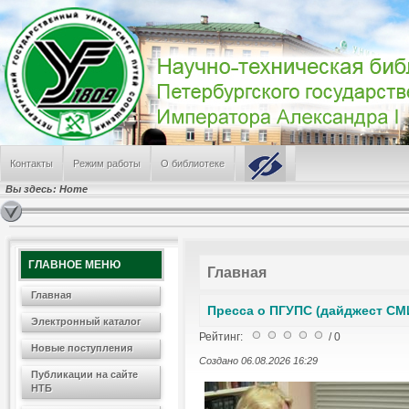
Пресса о ПГУПС (дайджест СМИ за июль 2026 г.)
День железнодорожника
ПГУПС заслужил грант в Федеральном конкурсе
Режим работы НТБ летом 2026 года
В поиске альма-матер
САМЫЕ ПОПУЛЯРНЫЕ
Лабораторные работы № 241, 224, 242
Контакты
Режим работы
О библиотеке
Режим работы отделов Научно-технической библиотеки
Электронные Ресурсы
Вы здесь:
Home
Информация о библиотеке
Лабораторная работа по физике № 100
ГЛАВНОЕ МЕНЮ
Главная
Главная
Пресса о ПГУПС (дайджест СМИ
Электронный каталог
Рейтинг:
/ 0
Новые поступления
Создано 06.08.2026 16:29
Публикации на сайте
НТБ