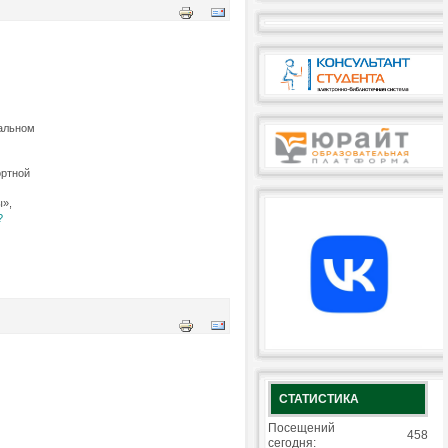
ральном
ортной
ы»,
?
СТАТИСТИКА
Посещений
458
сегодня: