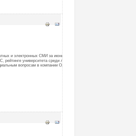
атных и электронных СМИ за июнь 2026 года. В
С, рейтинге университета среди лучших вузов России.
социальным вопросам в компании ОАО «РЖД».