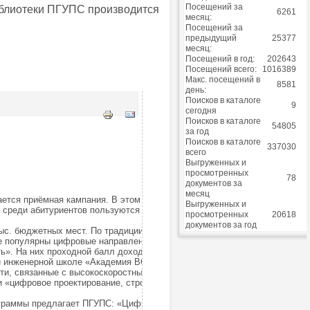
Посещений за
иблиотеки ПГУПС производится
6261
месяц:
Посещений за
предыдущий
25377
месяц:
Посещений в год:
202643
Посещений всего:
1016389
Макс. посещений в
8581
день:
Поисков в каталоге
9
сегодня
Поисков в каталоге
54805
за год
Поисков в каталоге
337030
всего
Выгруженных и
просмотренных
78
документов за
месяц
ется приёмная кампания. В этом году, по
Выгруженных и
среди абитуриентов пользуются инженерные и
просмотренных
20618
документов за год
ыс. бюджетных мест. По традиции высокий спрос
е популярны цифровые направления: «Информационные
ь». На них проходной балл доходит до 200.
ой инженерной школе «Академия ВСМ» РУТ (МИИТ)
сти, связанные с высокоскоростным железнодорожным
и «цифровое проектирование, строительство и
ограммы предлагает ПГУПС: «Цифровые сервисы и