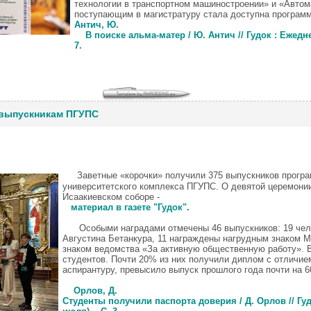
технологии в транспортном машиностроении» и «Автома
поступающим в магистратуру стала доступна програм
Антич, Ю.
В поиске альма-матер / Ю. Антич // Гудок : Ежедневн
7.
 выпускникам ПГУПС
Заветные «корочки» получили 375 выпускников прогр
университетского комплекса ПГУПС.
О девятой церемони
Исаакиевском соборе -
материал в газете "Гудок".
Особыми наградами отмечены 46 выпускников: 19 чело
Августина Бетанкура, 11 награждены нагрудным знаком М
знаком ведомства «За активную общественную работу». 
студентов. Почти 20% из них получили диплом с отличие
аспирантуру, превысило выпуск прошлого года почти на 
Орлов, Д.
Студенты получили паспорта доверия / Д. Орлов // Гудо