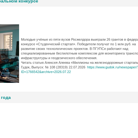
ральном конкурсе
Молодые учёные из пяти вузов Росжелдора выиграли 26 грантов в феде
конкурсе «Студенческий стартап». Победители получат по 1 млн руб. на
развитие своих технологических проектов. В ПГУПСе работают над
специализированным беспилотным комплексом для мониторинга трансп
инфраструктуры и геодезического обеспечения.
Читать статью Алексея Алеева «Миллионы на железнодорожные стартап
Гудок, Выпуск: № 108 (28319) 22.07.2026
https://www.gudok.ru/newspaper/
ID=1766542&archive=2026.07.22
 года