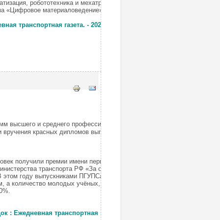
тизация, робототехника и мехатроника», а
ма «Цифровое материаловедение».
ая транспортная газета. - 2026. - N 99(7 июля). - С.
амм высшего и среднего профессионального образования
и вручения красных дипломов выпускникам ПГУПС в
век получили премии имени первого ректора ПГУПСа
инистерства транспорта РФ «За отличие в учёбе», 16 –
В этом году выпускниками ПГУПСа стали более 1500
м, а количество молодых учёных, успешно окончивших
60%.
к : Ежедневная транспортная газета. - 2026. - N 99(7