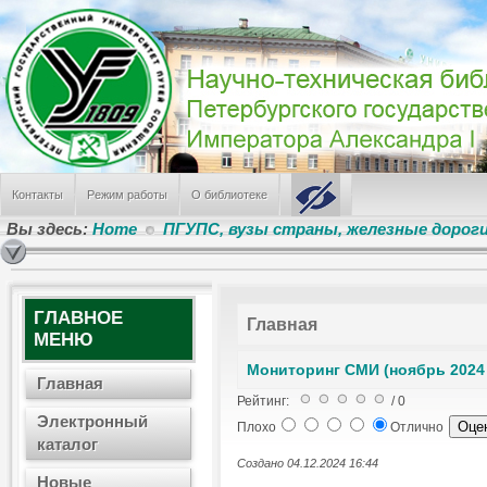
Пресса о ПГУПС (дайджест СМИ за июль 2026 г.)
День железнодорожника
ПГУПС заслужил грант в Федеральном конкурсе
Режим работы НТБ летом 2026 года
В поиске альма-матер
САМЫЕ ПОПУЛЯРНЫЕ
Лабораторные работы № 241, 224, 242
Контакты
Режим работы
О библиотеке
Режим работы отделов Научно-технической библиотеки
Электронные Ресурсы
Вы здесь:
Home
ПГУПС, вузы страны, железные дорог
Информация о библиотеке
Лабораторная работа по физике № 100
ГЛАВНОЕ
Главная
МЕНЮ
Мониторинг СМИ (ноябрь 2024 
Главная
Рейтинг:
/ 0
Электронный
Плохо
Отлично
каталог
Создано 04.12.2024 16:44
Новые