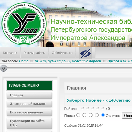
Пресса о ПГУПС (дайджест СМИ за июль 2026 г.)
День железнодорожника
ПГУПС заслужил грант в Федеральном конкурсе
Режим работы НТБ летом 2026 года
В поиске альма-матер
САМЫЕ ПОПУЛЯРНЫЕ
Лабораторные работы № 241, 224, 242
Контакты
Режим работы
О библиотеке
Режим работы отделов Научно-технической библиотеки
Электронные Ресурсы
Вы здесь:
Home
ПГУПС, вузы страны, железные дороги
Пресса о ПГУ
Информация о библиотеке
Лабораторная работа по физике № 100
ГЛАВНОЕ МЕНЮ
Главная
Главная
Умберто Нобиле - к 140-летию
Электронный каталог
Рейтинг:
/ 0
Новые поступления
Плохо
Отлично
Публикации на сайте
НТБ
Создано 23.01.2025 14:44